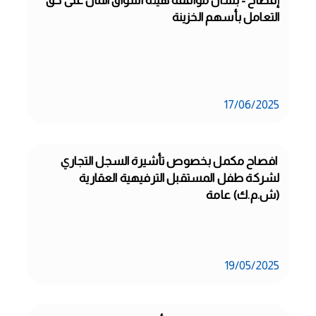
إفصاح - بشأن موافقة هيئة أسواق المال على حق 
التعامل بأسهم الخزينة
17/06/2025
 افصاح مكمل بخصوص تأشيرة السجل التجاري 
لشركة طفل المستقبل الترفيهية العقارية 
(ش.م.ك) عامة
19/05/2025