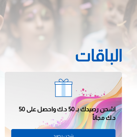
الباقات
اشحن رصيدك بـ 15 د.ك واحصل على 10
د.ك مجانا
شحن رصيد